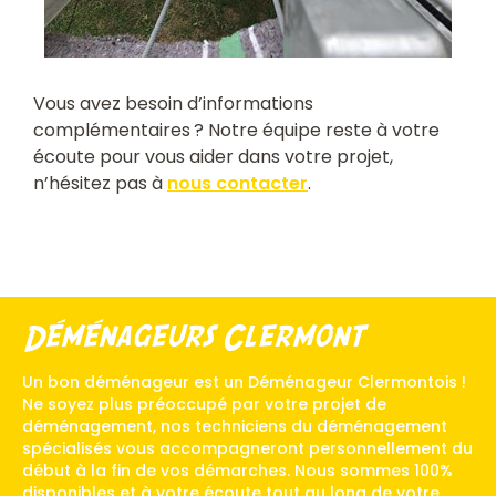
Vous avez besoin d’informations
complémentaires ? Notre équipe reste à votre
écoute pour vous aider dans votre projet,
n’hésitez pas à
nous contacter
.
Déménageurs Clermont
Un bon déménageur est un Déménageur Clermontois !
Ne soyez plus préoccupé par votre projet de
déménagement, nos techniciens du déménagement
spécialisés vous accompagneront personnellement du
début à la fin de vos démarches. Nous sommes 100%
disponibles et à votre écoute tout au long de votre